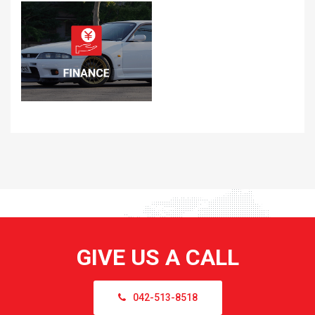
GIVE US A CALL
042-513-8518