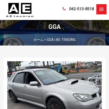
042-513-8518
GGA
ホーム
>
GGA | AE-TRADING