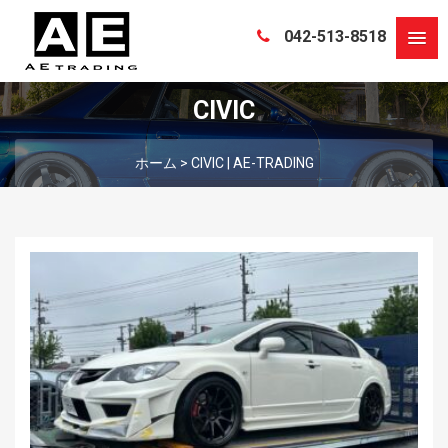
042-513-8518
CIVIC
ホーム
>
CIVIC | AE-TRADING