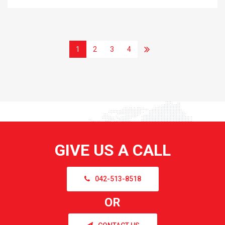
1
2
3
4
GIVE US A CALL
042-513-8518
OR