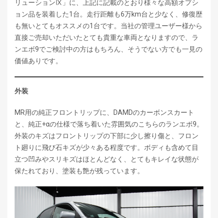
リューションⅨ」に、上記に記載のとおり様々な高額オプシ
ョン品を装着した1台。走行距離も6万km台と少なく、修復歴
も無いとてもオススメの1台です。当社の管理ユーザー様から
直接ご売却いただいたとても貴重な車両となりますので、ラ
ンエボ9でご検討中の方はもちろん、そうでない方でも一見の
価値ありです。
外装
MR用の純正フロントリップに、DAMDのカーボンスカート
と、純正+αの仕様で落ち着いた雰囲気のこちらのランエボ9。
外装のキズはフロントリップの下部に少し擦り傷と、フロン
ト廻りに飛び石キズが少々ある程度です。ボディも含めて目
立つ凹みやスリキズはほとんどなく、とてもキレイな状態が
保たれており、塗装も艶が残っています。