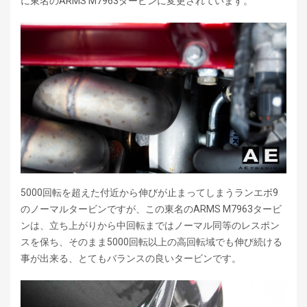
に東名のARMS M7963タービンに変更されています。
5000回転を超えた付近から伸びが止まってしまうランエボ9
のノーマルタービンですが、この東名のARMS M7963タービ
ンは、立ち上がりから中回転まではノーマル同等のレスポン
スを保ち、そのまま5000回転以上の高回転域でも伸び続ける
事が出来る、とてもバランスの良いタービンです。