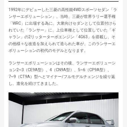
1992年にデビューした三菱の高性能4WDスポーツセダン「ラ
ンサーエボリューション」。当時、三菱が世界ラリー選手権
「WRC」に出場する為に、大衆向けセダンとして位置付けら
れていた「ランサー」に、上位車種として位置していた「ギ
ャラン」の2リッターターボエンジン「4G63」を搭載し、そ
の他様々な改造を加えられて造られた車が、このランサーエ
ボリューションの初代のモデルとなります。
ランサーエボリューションはその後、ランサーエボリューシ
ョン2~3（CE9A型）、4（CN9A型）、5~6（CP9A型）、
7~9（CT9A）型へとマイナー/フルモデルチェンジを繰り返
し、進化を続けてきました。