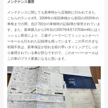
メンテナンス履歴
メンテナンスに関しても新車時から定期的に行われてきた、
こちらのランエボ9。2008年の初回車検から前回の2020年の
車検までの間、合計7回分の車検時の記録簿が保管されていま
す。また、新車購入から2年目の2007年8月12702km時にはミ
ッション異音により、三菱ディーラーにてミッションオーバ
ーホールも行われた記録簿も残っています。この手の大きな
初期不良は、新車保証が切れる前の早いタイミングでしっか
り修理されている事が肝心ですので、このオーバーホールは
この車のプラス要素になると思います。