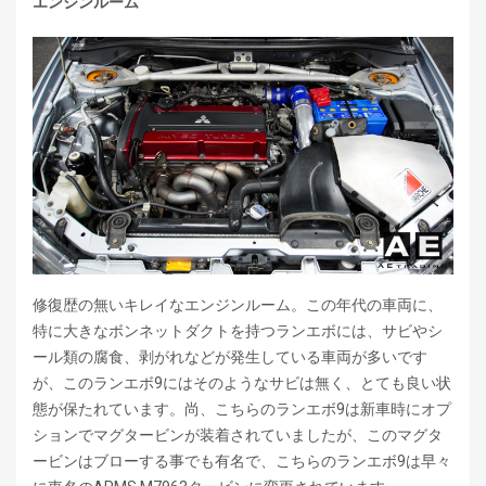
エンジンルーム
修復歴の無いキレイなエンジンルーム。この年代の車両に、
特に大きなボンネットダクトを持つランエボには、サビやシ
ール類の腐食、剥がれなどが発生している車両が多いです
が、このランエボ9にはそのようなサビは無く、とても良い状
態が保たれています。尚、こちらのランエボ9は新車時にオプ
ションでマグタービンが装着されていましたが、このマグタ
ービンはブローする事でも有名で、こちらのランエボ9は早々