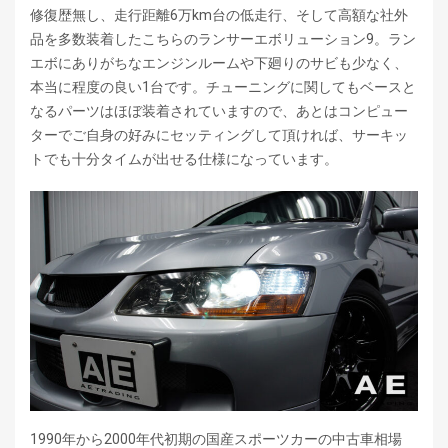
修復歴無し、走行距離6万km台の低走行、そして高額な社外
品を多数装着したこちらのランサーエボリューション9。ラン
エボにありがちなエンジンルームや下廻りのサビも少なく、
本当に程度の良い1台です。チューニングに関してもベースと
なるパーツはほぼ装着されていますので、あとはコンピュー
ターでご自身の好みにセッティングして頂ければ、サーキッ
トでも十分タイムが出せる仕様になっています。
1990年から2000年代初期の国産スポーツカーの中古車相場