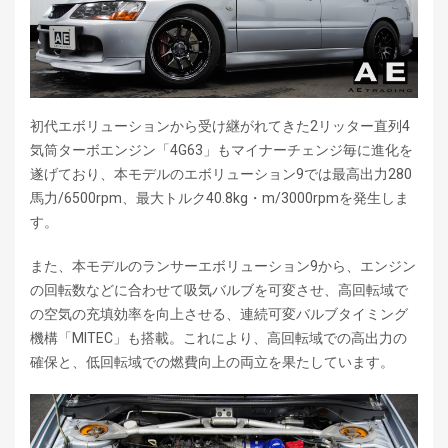
初代エボリューションから受け継がれてきた2リッター直列4
気筒ターボエンジン「4G63」もマイナーチェンジ毎に進化を
遂げており、本モデルのエボリューション9では最高出力280
馬力/6500rpm、最大トルク40.8kg・m/3000rpmを発生しま
す。
また、本モデルのランサーエボリューション9から、エンジン
の回転数などに合わせて吸気バルブを可変させ、高回転域で
の空気の充填効率を向上させる、連続可変バルブタイミング
機構「MITEC」も搭載。これにより、高回転域での高出力の
確保と、低回転域での燃費向上の両立を果たしています。