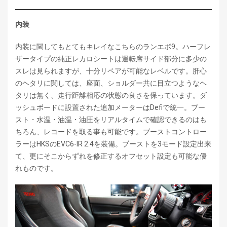
内装
内装に関してもとてもキレイなこちらのランエボ9。ハーフレ
ザータイプの純正レカロシートは運転席サイド部分に多少の
スレは見られますが、十分リペアが可能なレベルです。肝心
のヘタリに関しては、座面、ショルダー共に目立つようなヘ
タリは無く、走行距離相応の状態の良さを保っています。ダ
ッシュボードに設置された追加メーターはDefiで統一。ブー
スト・水温・油温・油圧をリアルタイムで確認できるのはも
ちろん、レコードを取る事も可能です。ブーストコントロー
ラーはHKSのEVC6-IR 2.4を装備。ブーストを3モード設定出来
て、更にそこからずれを修正するオフセット設定も可能な優
れものです。