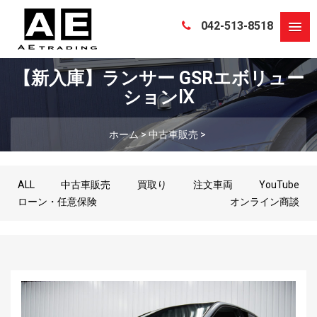
042-513-8518
【新入庫】ランサー GSRエボリュー
ションⅨ
ホーム
>
中古車販売
>
ALL
中古車販売
買取り
注文車両
YouTube
ローン・任意保険
オンライン商談