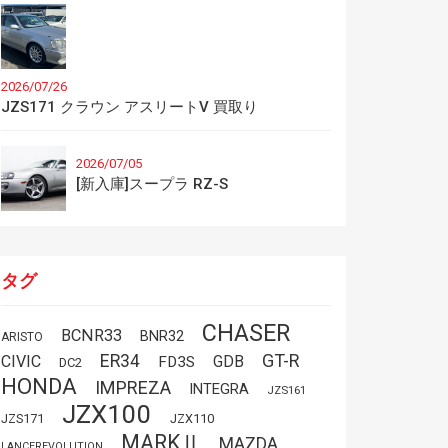
2026/07/26
JZS171 クラウン アスリートV 買取り
2026/07/05
[新入庫]スープラ RZ-S
タグ
CHASER
BCNR33
BNR32
ARISTO
GT-R
ER34
CIVIC
GDB
FD3S
DC2
HONDA
IMPREZA
INTEGRA
JZS161
JZX100
JZS171
JZX110
MARKⅡ
MAZDA
LANCEREVOLUTION