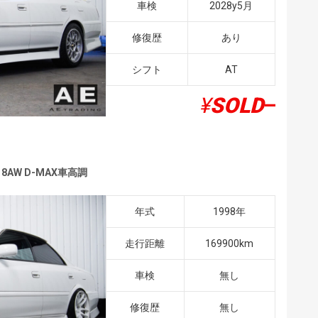
車検
2028y5月
修復歴
あり
シフト
AT
¥
SOLD
–
8AW D-MAX車高調
年式
1998年
走行距離
169900km
車検
無し
修復歴
無し