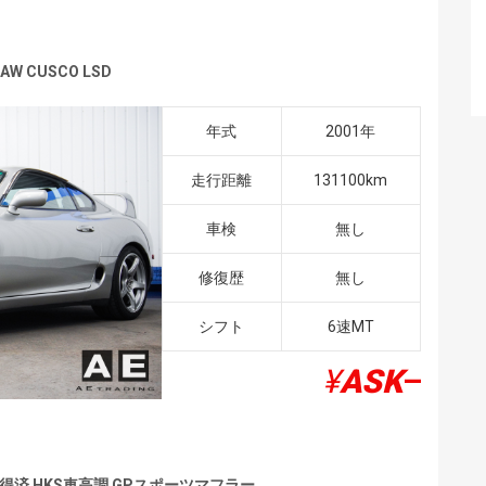
AW CUSCO LSD
年式
2001年
走行距離
131100km
車検
無し
修復歴
無し
シフト
6速MT
¥
ASK
–
得済 HKS車高調 GPスポーツマフラー