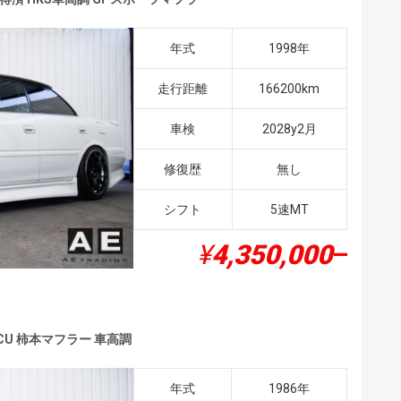
年式
1998年
走行距離
166200km
車検
2028y2月
修復歴
無し
シフト
5速MT
¥
4,350,000
–
 ECU 柿本マフラー 車高調
年式
1986年