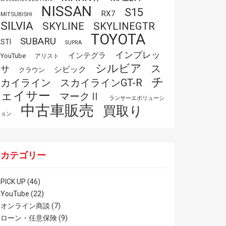
NISSAN
S15
RX7
MITSUBISHI
SILVIA
SKYLINE
SKYLINEGTR
TOYOTA
SUBARU
STI
SUPRA
インプレッ
インテグラ
YouTube
アリスト
シルビア
ス
サ
シビック
クラウン
チ
スカイラインGT-R
カイライン
ェイサー
マークⅡ
ランサーエボリューシ
中古車販売
買取り
ョン
カテゴリー
PICK UP
(46)
YouTube
(22)
オンライン商談
(7)
ローン・任意保険
(9)