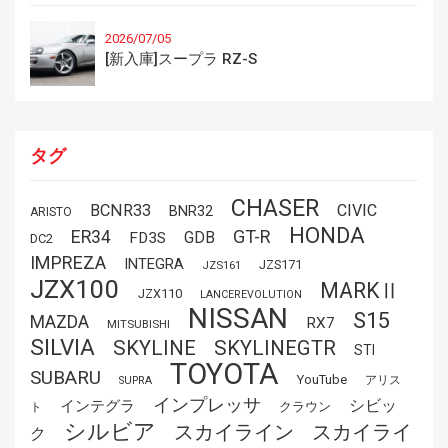
2026/07/05
[新入庫]スープラ RZ-S
タグ
CHASER
BCNR33
CIVIC
BNR32
ARISTO
HONDA
GT-R
ER34
GDB
FD3S
DC2
IMPREZA
INTEGRA
JZS171
JZS161
JZX100
MARKⅡ
JZX110
LANCEREVOLUTION
NISSAN
S15
MAZDA
RX7
MITSUBISHI
SILVIA
SKYLINE
SKYLINEGTR
STI
TOYOTA
SUBARU
YouTube
アリス
SUPRA
インプレッサ
シビッ
インテグラ
クラウン
ト
シルビア
スカイライ
スカイライン
ク