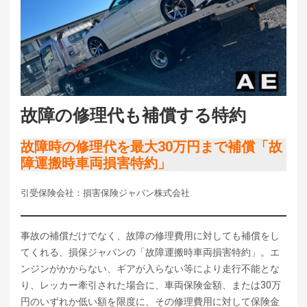
故障の修理代も補償する特約
故障時の修理代を最大30万円まで補償「故
障運搬時車両損害特約」
引受保険会社：損害保険ジャパン株式会社
事故の補償だけでなく、故障の修理費用に対しても補償をし
てくれる、損保ジャパンの「故障運搬時車両損害特約」。エ
ンジンがかからない、ギアが入らない等により走行不能とな
り、レッカー牽引された場合に、車両保険金額、または30万
円のいずれか低い額を限度に、その修理費用に対して保険金