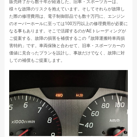
販売終了から数十年が経過した、旧車・スポーツカーは、
様々な故障のリスクを抱えています。そしてそれらが故障し
た際の修理費用は、電子制御部品でも数十万円に、エンジン
のオーバーホールに至っては100万円以上の修理費用が必要に
なる事もあります。そこで活躍するのがAEトレーディングが
ご提案する、故障の損害を補償するこの
「
故障運搬時車両損
害特約」です。車両保険と合わせて、旧車・スポーツカーの
価値に見合ったプランを設計し、事故だけでなく、故障に対
しての補償もご提案します。