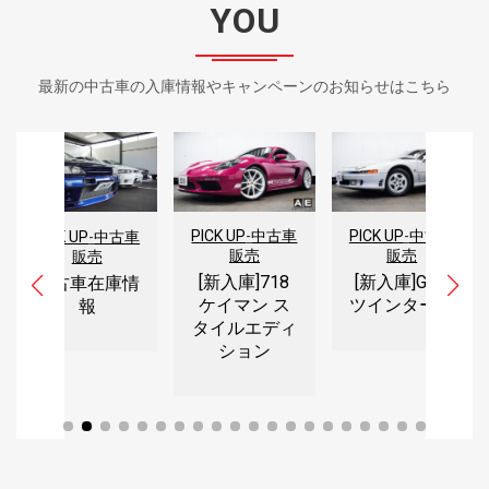
YOU
最新の中古車の入庫情報やキャンペーンのお知らせはこちら
PICK UP
-
中古車
PICK UP
-
中古車
CK UP
-
中古車
PICK
販売
販売
販売
JZ
[新入庫]718
[新入庫]GTO
古車在庫情
ウ
ケイマン ス
ツインターボ
報
ート
タイルエディ
ション