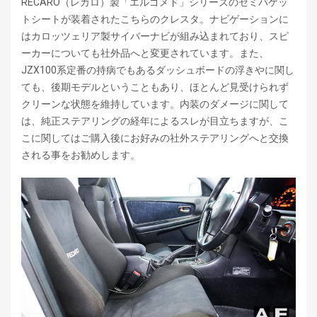
RECARO（レカロ）製「エルゴメド」シリーズのセミバケッ
トシートが装着されたこちらのクレスタ。ナビゲーションに
はカロッツェリア製サイバーナビが組み込まれており、スピ
ーカーについても社外品へと変更されています。また、
JZX100系定番の持病でもあるダッシュボードの浮きやに関し
ても、後期モデルということもあり、ほとんど見受けられず
クリーンな状態を維持しています。内装のダメージに関して
は、純正ステアリングの経年によるスレが目立ちますが、こ
こに関してはご購入後にお好みの社外ステアリングへと交換
される事をお勧めします。