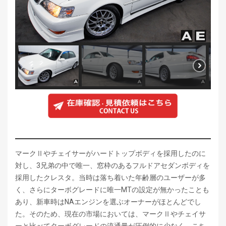
マークⅡやチェイサーがハードトップボディを採用したのに
対し、3兄弟の中で唯一、窓枠のあるフルドアセダンボディを
採用したクレスタ。当時は落ち着いた年齢層のユーザーが多
く、さらにターボグレードに唯一MTの設定が無かったことも
あり、新車時はNAエンジンを選ぶオーナーがほとんどでし
た。そのため、現在の市場においては、マークⅡやチェイサ
ーと比べてターボグレードの流通量が圧倒的に少なく、こち