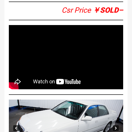
Csr Price
￥
SOLD
–