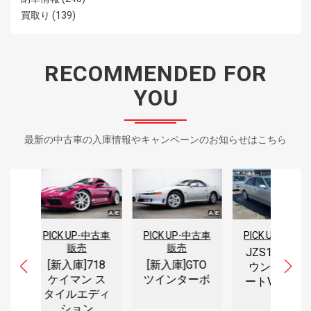
買取り
(139)
RECOMMENDED FOR
YOU
最新の中古車の入庫情報やキャンペーンのお知らせはこちら
PICK UP
-
中古車
PICK UP
-
中古車
PICK UP
-
買取り
販売
販売
JZS171 クラ
[新入庫]718
[新入庫]GTO
ウン アスリ
ケイマン ス
ツインターボ
ートV 買取り
タイルエディ
ション