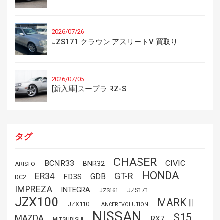
2026/07/26
JZS171 クラウン アスリートV 買取り
2026/07/05
[新入庫]スープラ RZ-S
タグ
CHASER
BCNR33
CIVIC
BNR32
ARISTO
HONDA
GT-R
ER34
GDB
FD3S
DC2
IMPREZA
INTEGRA
JZS171
JZS161
JZX100
MARKⅡ
JZX110
LANCEREVOLUTION
NISSAN
S15
MAZDA
RX7
MITSUBISHI