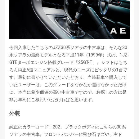
今回入庫したこちらのJZZ30系ソアラの中古車は、そんな30
系ソアラの最終モデルとなる平成11年（1999年）式の、1JZ-
GTEターボエンジン搭載グレード「25GT-T」。シフトはもち
ろん純正5速マニュアルと、現代のニーズにピッタリの1台で
す。最初に書かせていただいたとおり、当時新車で購入して
いたユーザーは、このグレードをなかなか選ばなかっただけ
に、本当に希少価値の高い中古車ですので、お探しの方は是
非お早めにご検討いただければと思います。
外装
純正のカラーコード「202」ブラックボディのこちらの30系
ソアラの中古車。フロントバンパーに飛び石キズや、右ド