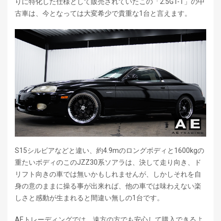
りに特化した仕様として販売されていたこの「2.5GT-T」の中
古車は、今となっては大変希少で貴重な1台と言えます。
S15シルビアなどと違い、約4.9mのロングボディと1600kgの
重たいボディのこのJZZ30系ソアラは、決して走り向き、ド
リフト向きの車では無いかもしれませんが、しかしそれを自
身の意のままに操る事が出来れば、他の車では味わえない楽
しさと感動が生まれると間違い無しの1台です。
AEトレーディングでは、遠方の方でも安心して購入できるよ