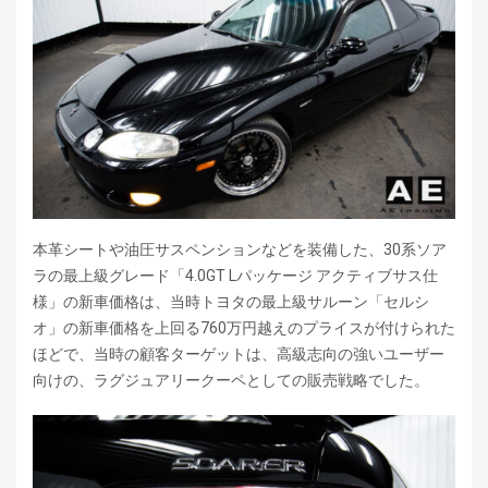
本革シートや油圧サスペンションなどを装備した、30系ソア
ラの最上級グレード「4.0GT Lパッケージ アクティブサス仕
様」の新車価格は、当時トヨタの最上級サルーン「セルシ
オ」の新車価格を上回る760万円越えのプライスが付けられた
ほどで、当時の顧客ターゲットは、高級志向の強いユーザー
向けの、ラグジュアリークーペとしての販売戦略でした。