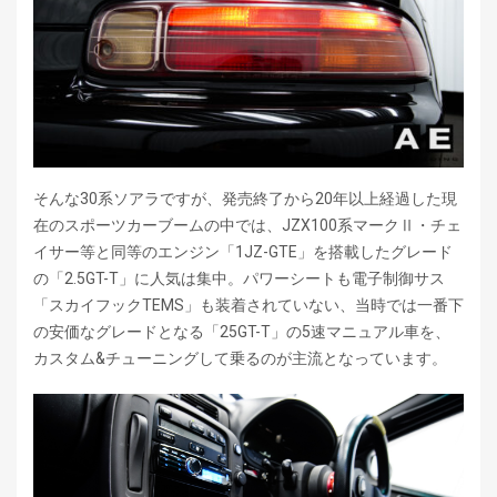
そんな30系ソアラですが、発売終了から20年以上経過した現
在のスポーツカーブームの中では、JZX100系マークⅡ・チェ
イサー等と同等のエンジン「1JZ-GTE」を搭載したグレード
の「2.5GT-T」に人気は集中。パワーシートも電子制御サス
「スカイフックTEMS」も装着されていない、当時では一番下
の安価なグレードとなる「25GT-T」の5速マニュアル車を、
カスタム&チューニングして乗るのが主流となっています。