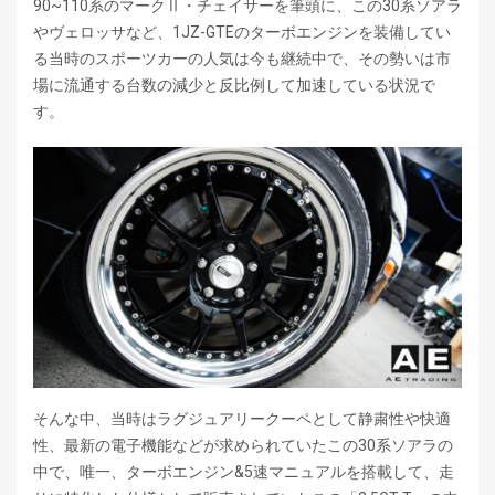
90~110系のマークⅡ・チェイサーを筆頭に、この30系ソアラ
やヴェロッサなど、1JZ-GTEのターボエンジンを装備してい
る当時のスポーツカーの人気は今も継続中で、その勢いは市
場に流通する台数の減少と反比例して加速している状況で
す。
そんな中、当時はラグジュアリークーペとして静粛性や快適
性、最新の電子機能などが求められていたこの30系ソアラの
中で、唯一、ターボエンジン&5速マニュアルを搭載して、走