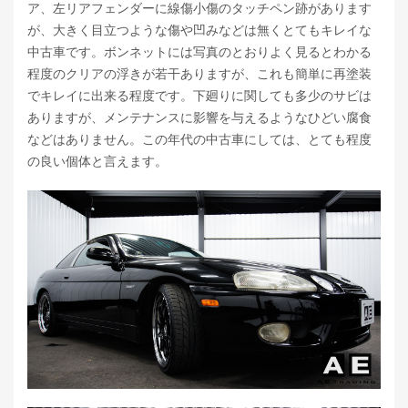
ア、左リアフェンダーに線傷小傷のタッチペン跡があります
が、大きく目立つような傷や凹みなどは無くとてもキレイな
中古車です。ボンネットには写真のとおりよく見るとわかる
程度のクリアの浮きが若干ありますが、これも簡単に再塗装
でキレイに出来る程度です。下廻りに関しても多少のサビは
ありますが、メンテナンスに影響を与えるようなひどい腐食
などはありません。この年代の中古車にしては、とても程度
の良い個体と言えます。