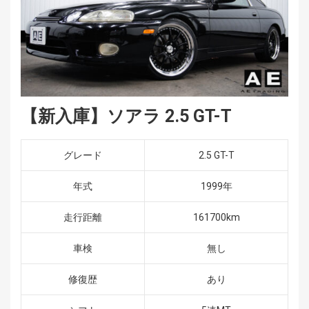
【新入庫】ソアラ 2.5 GT-T
グレード
2.5 GT-T
年式
1999年
走行距離
161700km
車検
無し
修復歴
あり