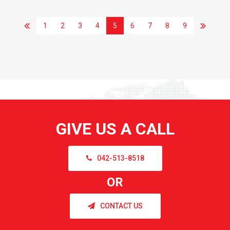
1
2
3
4
5
6
7
8
9
GIVE US A CALL
042-513-8518
OR
CONTACT US