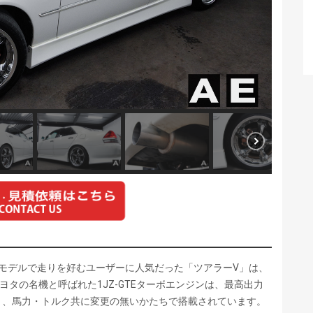
00系モデルで走りを好むユーザーに人気だった「ツアラーV」は、
トヨタの名機と呼ばれた1JZ-GTEターボエンジンは、最高出力
400rpmと、馬力・トルク共に変更の無いかたちで搭載されています。