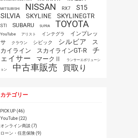
NISSAN
S15
RX7
MITSUBISHI
SILVIA
SKYLINE
SKYLINEGTR
TOYOTA
SUBARU
STI
SUPRA
インプレッ
インテグラ
YouTube
アリスト
シルビア
ス
サ
シビック
クラウン
チ
スカイラインGT-R
カイライン
ェイサー
マークⅡ
ランサーエボリューシ
中古車販売
買取り
ョン
カテゴリー
PICK UP
(46)
YouTube
(22)
オンライン商談
(7)
ローン・任意保険
(9)