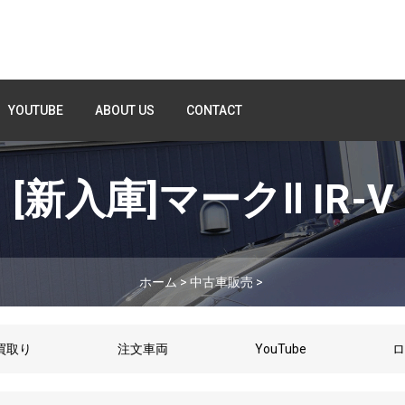
YOUTUBE
ABOUT US
CONTACT
[新入庫]マークⅡ IR-V
ホーム
>
中古車販売
>
買取り
注文車両
YouTube
ロ