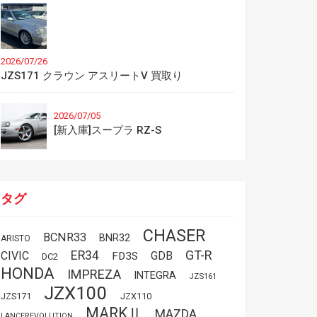
2026/07/26
JZS171 クラウン アスリートV 買取り
2026/07/05
[新入庫]スープラ RZ-S
タグ
CHASER
BCNR33
BNR32
ARISTO
GT-R
ER34
CIVIC
GDB
FD3S
DC2
HONDA
IMPREZA
INTEGRA
JZS161
JZX100
JZS171
JZX110
MARKⅡ
MAZDA
LANCEREVOLUTION