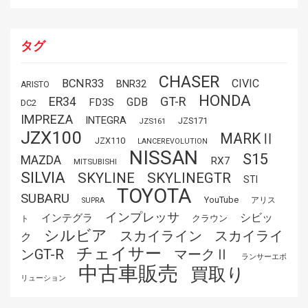
タグ
CHASER
BCNR33
CIVIC
BNR32
ARISTO
HONDA
GT-R
ER34
GDB
FD3S
DC2
IMPREZA
INTEGRA
JZS171
JZS161
JZX100
MARKⅡ
JZX110
LANCEREVOLUTION
NISSAN
S15
MAZDA
RX7
MITSUBISHI
SILVIA
SKYLINE
SKYLINEGTR
STI
TOYOTA
SUBARU
YouTube
アリス
SUPRA
インプレッサ
シビッ
インテグラ
クラウン
ト
シルビア
スカイライ
スカイライン
ク
チェイサー
ンGT-R
マークⅡ
ランサーエボ
中古車販売
買取り
リューション