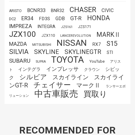
CHASER
BCNR33
CIVIC
BNR32
ARISTO
HONDA
GT-R
ER34
GDB
FD3S
DC2
IMPREZA
INTEGRA
JZS171
JZS161
JZX100
MARKⅡ
JZX110
LANCEREVOLUTION
NISSAN
S15
MAZDA
RX7
MITSUBISHI
SILVIA
SKYLINE
SKYLINEGTR
STI
TOYOTA
SUBARU
YouTube
アリス
SUPRA
インプレッサ
シビッ
インテグラ
クラウン
ト
シルビア
スカイライ
スカイライン
ク
チェイサー
ンGT-R
マークⅡ
ランサーエボ
中古車販売
買取り
リューション
RECOMMENDED FOR