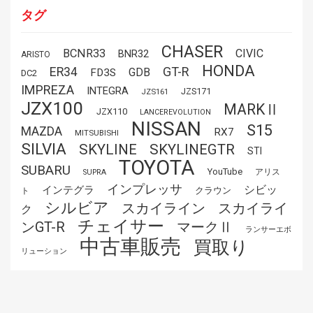
タグ
CHASER
BCNR33
CIVIC
BNR32
ARISTO
HONDA
GT-R
ER34
GDB
FD3S
DC2
IMPREZA
INTEGRA
JZS171
JZS161
JZX100
MARKⅡ
JZX110
LANCEREVOLUTION
NISSAN
S15
MAZDA
RX7
MITSUBISHI
SILVIA
SKYLINE
SKYLINEGTR
STI
TOYOTA
SUBARU
YouTube
アリス
SUPRA
インプレッサ
シビッ
インテグラ
クラウン
ト
シルビア
スカイライ
スカイライン
ク
チェイサー
ンGT-R
マークⅡ
ランサーエボ
中古車販売
買取り
リューション