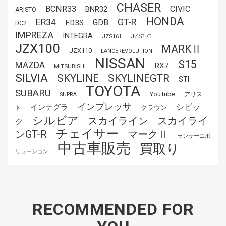
CHASER
BCNR33
CIVIC
BNR32
ARISTO
HONDA
GT-R
ER34
GDB
FD3S
DC2
IMPREZA
INTEGRA
JZS171
JZS161
JZX100
MARKⅡ
JZX110
LANCEREVOLUTION
NISSAN
S15
MAZDA
RX7
MITSUBISHI
SILVIA
SKYLINE
SKYLINEGTR
STI
TOYOTA
SUBARU
YouTube
アリス
SUPRA
インプレッサ
シビッ
インテグラ
クラウン
ト
シルビア
スカイライ
スカイライン
ク
チェイサー
ンGT-R
マークⅡ
ランサーエボ
中古車販売
買取り
リューション
RECOMMENDED FOR