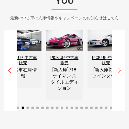
YOU
最新の中古車の入庫情報やキャンペーンのお知らせはこちら
PICK UP
-
中古車
PICK UP
-
中古車
PICK UP
-
中古車
販売
販売
販売
[新入庫]718
[新入庫]GTO
中古車在庫情
ケイマン ス
ツインターボ
報
タイルエディ
ション