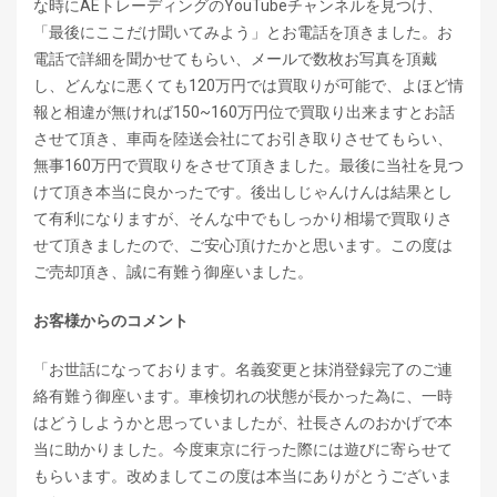
な時にAEトレーディングのYouTubeチャンネルを見つけ、
「最後にここだけ聞いてみよう」とお電話を頂きました。お
電話で詳細を聞かせてもらい、メールで数枚お写真を頂戴
し、どんなに悪くても120万円では買取りが可能で、よほど情
報と相違が無ければ150~160万円位で買取り出来ますとお話
させて頂き、車両を陸送会社にてお引き取りさせてもらい、
無事160万円で買取りをさせて頂きました。最後に当社を見つ
けて頂き本当に良かったです。後出しじゃんけんは結果とし
て有利になりますが、そんな中でもしっかり相場で買取りさ
せて頂きましたので、ご安心頂けたかと思います。この度は
ご売却頂き、誠に有難う御座いました。
お客様からのコメント
「お世話になっております。名義変更と抹消登録完了のご連
絡有難う御座います。車検切れの状態が長かった為に、一時
はどうしようかと思っていましたが、社長さんのおかげで本
当に助かりました。今度東京に行った際には遊びに寄らせて
もらいます。改めましてこの度は本当にありがとうございま