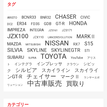
タグ
CHASER
BCNR33
CIVIC
BNR32
ARISTO
HONDA
GT-R
ER34
GDB
FD3S
DC2
IMPREZA
INTEGRA
JZS171
JZS161
JZX100
MARKⅡ
JZX110
LANCEREVOLUTION
NISSAN
S15
MAZDA
RX7
MITSUBISHI
SILVIA
SKYLINE
SKYLINEGTR
STI
TOYOTA
SUBARU
YouTube
アリス
SUPRA
インプレッサ
シビッ
インテグラ
クラウン
ト
シルビア
スカイライ
スカイライン
ク
チェイサー
ンGT-R
マークⅡ
ランサーエボ
中古車販売
買取り
リューション
カテゴリー