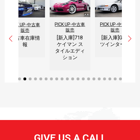
PICK UP
-
中古車
PICK UP
-
中古車
PICK UP
-
中古車
販売
販売
販売
[新入庫]718
[新入庫]GTO
中古車在庫情
ケイマン ス
ツインターボ
報
タイルエディ
ション
GIVE US A CALL