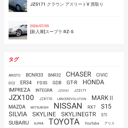
JZS171 クラウン アスリートV 買取り
2026/07/05
[新入庫]スープラ RZ-S
タグ
CHASER
BCNR33
CIVIC
BNR32
ARISTO
HONDA
GT-R
ER34
GDB
FD3S
DC2
IMPREZA
INTEGRA
JZS171
JZS161
JZX100
MARKⅡ
JZX110
LANCEREVOLUTION
NISSAN
S15
MAZDA
RX7
MITSUBISHI
SILVIA
SKYLINE
SKYLINEGTR
STI
TOYOTA
SUBARU
YouTube
アリス
SUPRA