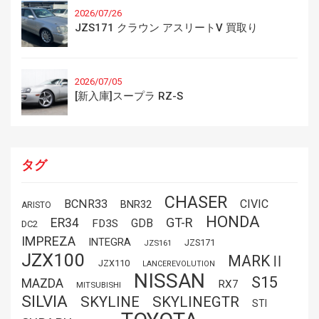
2026/07/26
JZS171 クラウン アスリートV 買取り
2026/07/05
[新入庫]スープラ RZ-S
タグ
CHASER
BCNR33
CIVIC
BNR32
ARISTO
HONDA
GT-R
ER34
GDB
FD3S
DC2
IMPREZA
INTEGRA
JZS171
JZS161
JZX100
MARKⅡ
JZX110
LANCEREVOLUTION
NISSAN
S15
MAZDA
RX7
MITSUBISHI
SILVIA
SKYLINE
SKYLINEGTR
STI