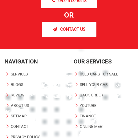
042-513-8518
OR
CONTACT US
NAVIGATION
OUR SERVICES
SERVICES
USED CARS FOR SALE
BLOGS
SELL YOUR CAR
REVIEW
BACK ORDER
ABOUT US
YOUTUBE
SITEMAP
FINANCE
CONTACT
ONLINE MEET
PRIVACY POLICY