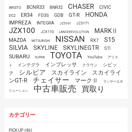
CHASER
BCNR33
CIVIC
BNR32
ARISTO
HONDA
GT-R
ER34
GDB
FD3S
DC2
IMPREZA
INTEGRA
JZS171
JZS161
JZX100
MARKⅡ
JZX110
LANCEREVOLUTION
NISSAN
S15
MAZDA
RX7
MITSUBISHI
SILVIA
SKYLINE
SKYLINEGTR
STI
TOYOTA
SUBARU
YouTube
アリス
SUPRA
インプレッサ
シビッ
インテグラ
クラウン
ト
シルビア
スカイライ
スカイライン
ク
チェイサー
ンGT-R
マークⅡ
ランサーエボ
中古車販売
買取り
リューション
カテゴリー
PICK UP
(46)