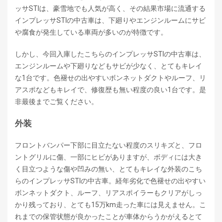
ッサSTIは、豪雪地でも人気が高く、その結果市場に流通する
インプレッサSTIの中古車は、下廻りやエンジンルームにサビ
や腐食が発生している車両が多いのが特徴です。
しかし、今回入庫したこちらのインプレッサSTIの中古車は、
エンジンルームや下廻りなどもサビが少なく、とてもキレイ
な1台です。色褪せの出やすいボンネットダクトやルーフ、リ
アスポなどもキレイで、修復歴も無い程度の良い1台です。是
非最後までご覧ください。
外装
フロントバンパー下部に目立たない程度のスリキズと、フロ
ントグリルに傷、一部にヒビがありますが、ボディには大き
く目立つような傷や凹みの無い、とてもキレイな外装のこち
らのインプレッサSTIの中古車。経年劣化で色褪せの出やすい
ボンネットダクト、ルーフ、リアスポイラーもクリアがしっ
かり残っており、とても15万km走った車には見えません。こ
れまでの保管状態が良かったことが車体からうかがえるとて