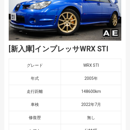
[新入庫]インプレッサWRX STI
グレード
WRX STI
年式
2005年
走行距離
148600km
車検
2022年7月
修復歴
無し