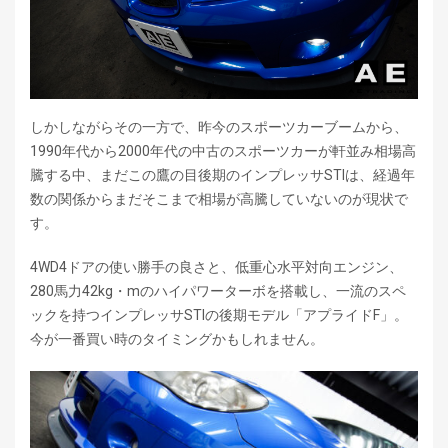
しかしながらその一方で、昨今のスポーツカーブームから、
1990年代から2000年代の中古のスポーツカーが軒並み相場高
騰する中、まだこの鷹の目後期のインプレッサSTIは、経過年
数の関係からまだそこまで相場が高騰していないのが現状で
す。
4WD4ドアの使い勝手の良さと、低重心水平対向エンジン、
280馬力42kg・mのハイパワーターボを搭載し、一流のスペ
ックを持つインプレッサSTIの後期モデル「アプライドF」。
今が一番買い時のタイミングかもしれません。