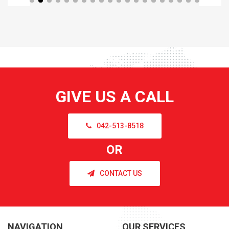
GIVE US A CALL
042-513-8518
OR
CONTACT US
NAVIGATION
OUR SERVICES