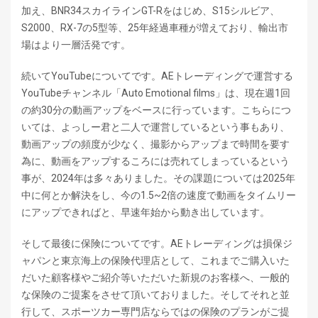
加え、BNR34スカイラインGT-Rをはじめ、S15シルビア、
S2000、RX-7の5型等、25年経過車種が増えており、輸出市
場はより一層活発です。
続いてYouTubeについてです。AEトレーディングで運営する
YouTubeチャンネル「Auto Emotional films」は、現在週1回
の約30分の動画アップをベースに行っています。こちらにつ
いては、よっしー君と二人で運営しているという事もあり、
動画アップの頻度が少なく、撮影からアップまで時間を要す
為に、動画をアップするころには売れてしまっているという
事が、2024年は多々ありました。その課題については2025年
中に何とか解決をし、今の1.5~2倍の速度で動画をタイムリー
にアップできればと、早速年始から動き出しています。
そして最後に保険についてです。AEトレーディングは損保ジ
ャパンと東京海上の保険代理店として、これまでご購入いた
だいた顧客様やご紹介等いただいた新規のお客様へ、一般的
な保険のご提案をさせて頂いておりました。そしてそれと並
行して、スポーツカー専門店ならではの保険のプランがご提