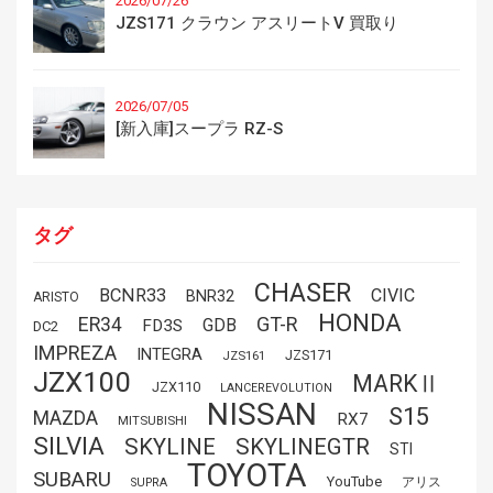
2026/07/26
JZS171 クラウン アスリートV 買取り
2026/07/05
[新入庫]スープラ RZ-S
タグ
CHASER
BCNR33
CIVIC
BNR32
ARISTO
HONDA
GT-R
ER34
GDB
FD3S
DC2
IMPREZA
INTEGRA
JZS171
JZS161
JZX100
MARKⅡ
JZX110
LANCEREVOLUTION
NISSAN
S15
MAZDA
RX7
MITSUBISHI
SILVIA
SKYLINE
SKYLINEGTR
STI
TOYOTA
SUBARU
YouTube
アリス
SUPRA