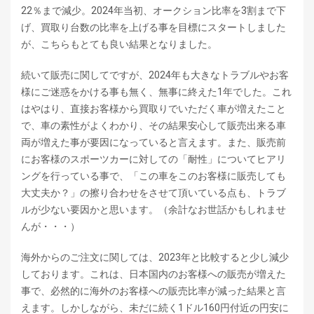
22％まで減少。2024年当初、オークション比率を3割まで下
げ、買取り台数の比率を上げる事を目標にスタートしました
が、こちらもとても良い結果となりました。
続いて販売に関してですが、2024年も大きなトラブルやお客
様にご迷惑をかける事も無く、無事に終えた1年でした。これ
はやはり、直接お客様から買取りでいただく車が増えたこと
で、車の素性がよくわかり、その結果安心して販売出来る車
両が増えた事が要因になっていると言えます。また、販売前
にお客様のスポーツカーに対しての「耐性」についてヒアリ
ングを行っている事で、「この車をこのお客様に販売しても
大丈夫か？」の擦り合わせをさせて頂いている点も、トラブ
ルが少ない要因かと思います。（余計なお世話かもしれませ
んが・・・）
海外からのご注文に関しては、2023年と比較すると少し減少
しております。これは、日本国内のお客様への販売が増えた
事で、必然的に海外のお客様への販売比率が減った結果と言
えます。しかしながら、未だに続く1ドル160円付近の円安に