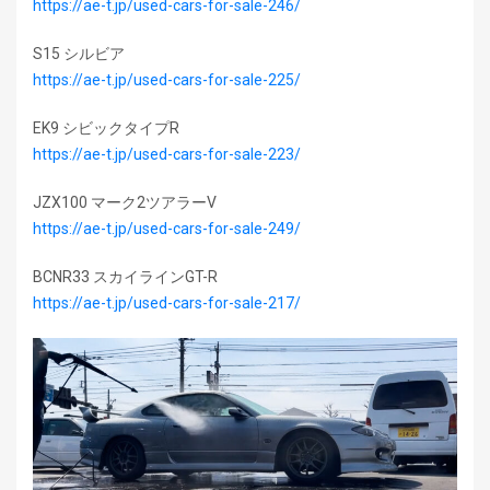
https://ae-t.jp/used-cars-for-sale-246/
S15 シルビア
https://ae-t.jp/used-cars-for-sale-225/
EK9 シビックタイプR
https://ae-t.jp/used-cars-for-sale-223/
JZX100 マーク2ツアラーV
https://ae-t.jp/used-cars-for-sale-249/
BCNR33 スカイラインGT-R
https://ae-t.jp/used-cars-for-sale-217/