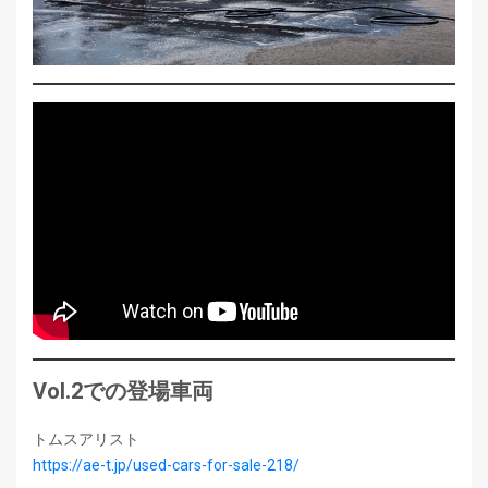
Vol.2での登場車両
トムスアリスト
https://ae-t.jp/used-cars-for-sale-218/