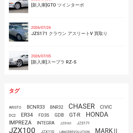
[新入庫]GTO ツインターボ
2026/07/26
JZS171 クラウン アスリートV 買取り
2026/07/05
[新入庫]スープラ RZ-S
タグ
CHASER
BCNR33
CIVIC
BNR32
ARISTO
HONDA
GT-R
ER34
GDB
FD3S
DC2
IMPREZA
INTEGRA
JZS171
JZS161
JZX100
MARKⅡ
JZX110
LANCEREVOLUTION