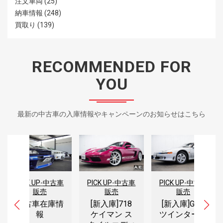
注文車両
(25)
納車情報
(248)
買取り
(139)
RECOMMENDED FOR
YOU
最新の中古車の入庫情報やキャンペーンのお知らせはこちら
PICK UP
-
中古車
PICK UP
-
中古車
車
PICK UP
-
買取り
販売
販売
JZS171 クラ
[新入庫]718
[新入庫]GTO
ウン アスリ
ケイマン ス
ツインターボ
ートV 買取り